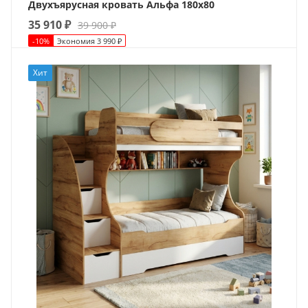
Двухъярусная кровать Альфа 180х80
35 910
₽
39 900
₽
-
10
%
Экономия
3 990
₽
Хит