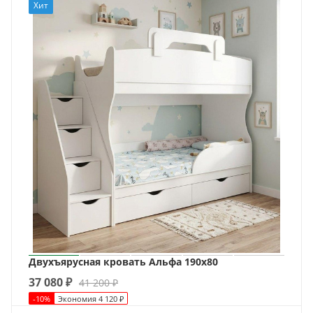
Хит
Двухъярусная кровать Альфа 190х80
37 080
₽
41 200
₽
-
10
%
Экономия
4 120
₽