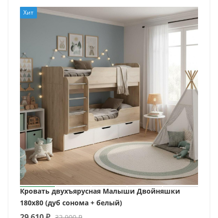
Хит
Кровать двухъярусная Малыши Двойняшки
180х80 (дуб сонома + белый)
29 610
₽
32 900
₽