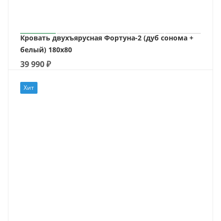
Кровать двухъярусная Фортуна-2 (дуб сонома +
белый) 180х80
39 990
₽
Хит