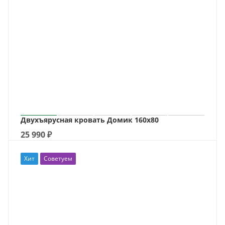
Двухъярусная кровать Домик 160х80
25 990
₽
Хит
Советуем