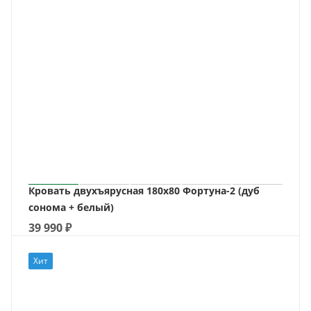
Кровать двухъярусная 180х80 Фортуна-2 (дуб
сонома + белый)
39 990
₽
Хит