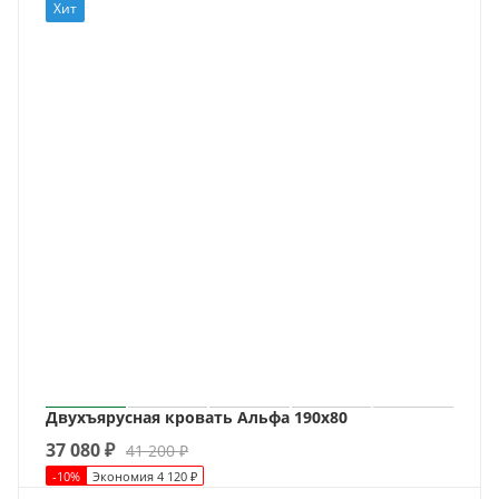
Хит
Двухъярусная кровать Альфа 190х80
37 080
₽
41 200
₽
-
10
%
Экономия
4 120
₽