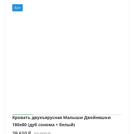
Хит
Кровать двухъярусная Малыши Двойняшки
180х80 (дуб сонома + белый)
29 610
₽
32 900
₽