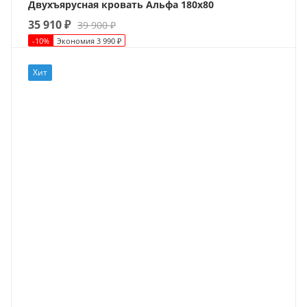
Двухъярусная кровать Альфа 180х80
35 910
₽
39 900
₽
-
10
%
Экономия
3 990
₽
Хит