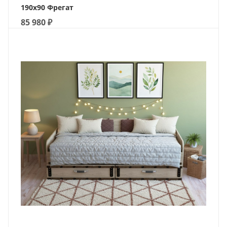
190х90 Фрегат
85 980
₽