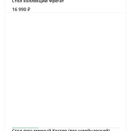
Стол коллекции Фрегат
16 990
₽
Стол письменный Костер (вяз швейцарский)