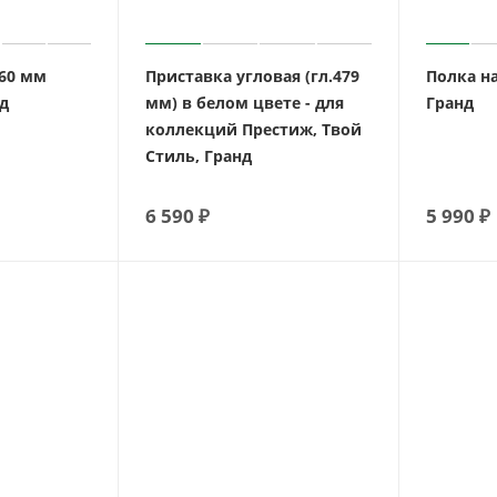
160 мм
Приставка угловая (гл.479
Полка н
д
мм) в белом цвете - для
Гранд
коллекций Престиж, Твой
Стиль, Гранд
6 590
₽
5 990
₽