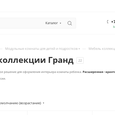
+
Каталог
З
—
—
Модульные комнаты для детей и подростков
Мебель коллекц
коллекции Гранд
22
ное решение для оформления интерьера комнаты ребенка.
Расширенная
г
арант
ссии.
умолчанию (возрастание)