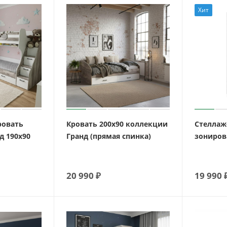
Хит
ровать
Кровать 200х90 коллекции
Стеллаж
д 190х90
Гранд (прямая спинка)
зониров
20 990
₽
19 990