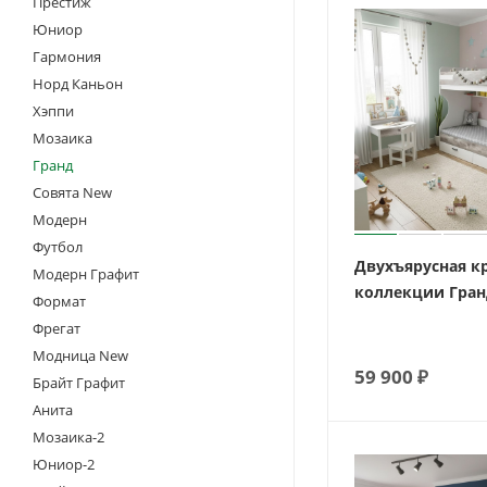
Престиж
Юниор
Гармония
Норд Каньон
Хэппи
Мозаика
Гранд
Совята New
Модерн
Футбол
Двухъярусная к
Модерн Графит
коллекции Гран
Формат
Фрегат
Модница New
59 900
₽
Брайт Графит
Анита
Мозаика-2
Юниор-2