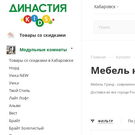
Хабаровск
Товары со скидками
Модульные комнаты
—
Главная
Каталог
Товары со скидками в Хабаровске
Мебель 
Норд
Умка NEW
Умка
Мебель Гранд - современ
Твой Стиль
Доставка во все города Ро
Лайт Лофт
Альви
Вест
Брайт
По 
ФИЛЬТР
Брайт Золотистый