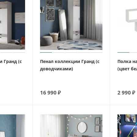
 Гранд (с
Пенал коллекции Гранд (с
Полка н
доводчиками)
(цвет б
16 990
₽
2 990
₽