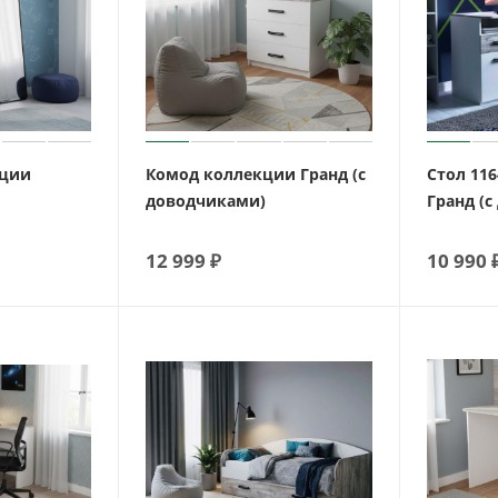
кции
Комод коллекции Гранд (с
Стол 11
доводчиками)
Гранд (
12 999
₽
10 990