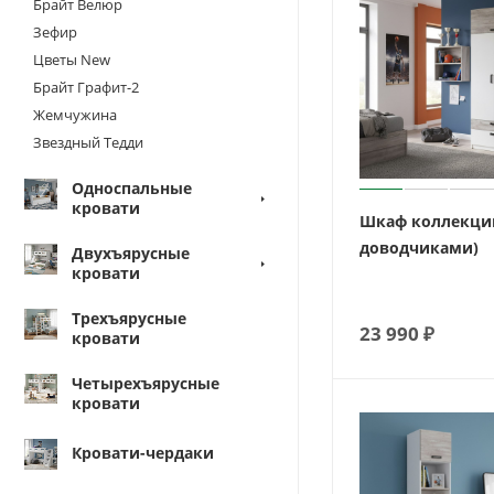
Брайт Велюр
Зефир
Цветы New
Брайт Графит-2
Жемчужина
Звездный Тедди
Односпальные
кровати
Шкаф коллекции
доводчиками)
Двухъярусные
кровати
Трехъярусные
23 990
₽
кровати
Четырехъярусные
кровати
Кровати-чердаки