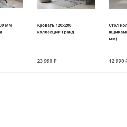
400 мм
Кровать 120х200
Стол кол
д
коллекции Гранд
ящиками
мм)
23 990
₽
12 990