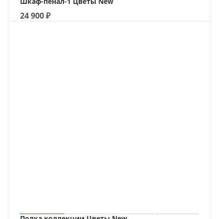
Шкаф-пенал-1 Цветы New
24 900
₽
Полка коллекции Цветы New