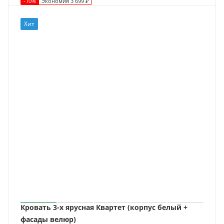
-
10
%
Экономия
3 699
₽
Хит
Кровать 3-х ярусная Квартет (корпус белый +
фасады велюр)