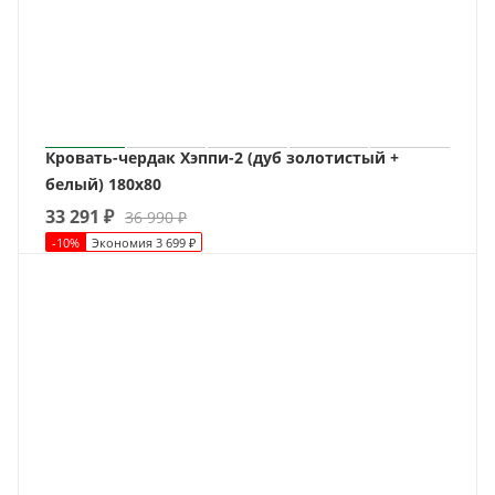
Кровать-чердак Хэппи-2 (дуб золотистый +
белый) 180х80
33 291
₽
36 990
₽
-
10
%
Экономия
3 699
₽