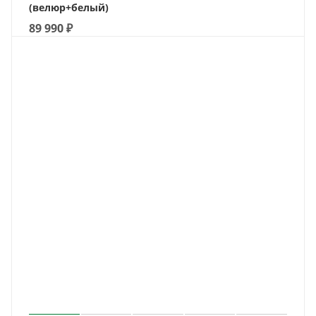
(велюр+белый)
89 990
₽