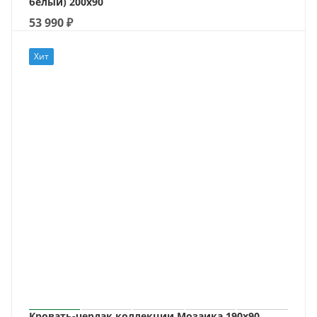
белый) 200х90
53 990
₽
Хит
Кровать-чердак коллекции Мозаика 190х90