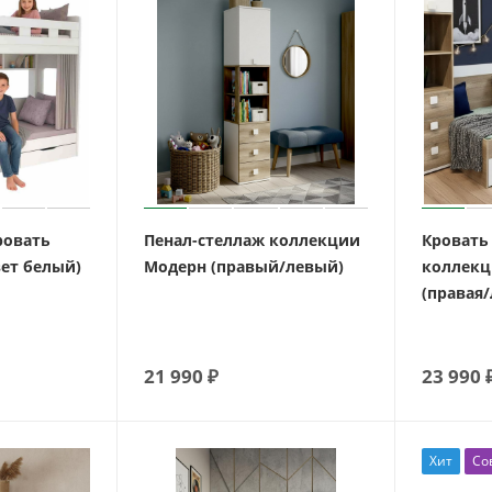
ровать
Пенал-стеллаж коллекции
Кровать 
вет белый)
Модерн (правый/левый)
коллекц
(правая/
21 990
₽
23 990
Хит
Со