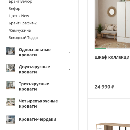
Брайт Велюр
Зефир
Цветы New
Брайт Графит-2
Жемчужина
Звездный Тедди
Односпальные
кровати
Шкаф коллекци
Двухъярусные
кровати
Трехъярусные
24 990
₽
кровати
Четырехъярусные
кровати
Кровати-чердаки