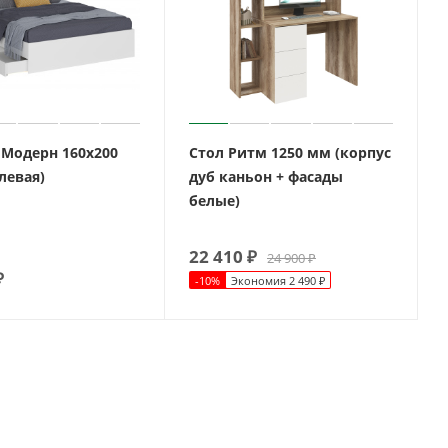
 Модерн 160х200
Стол Ритм 1250 мм (корпус
левая)
дуб каньон + фасады
белые)
22 410
₽
24 900
₽
₽
-
10
%
Экономия
2 490
₽