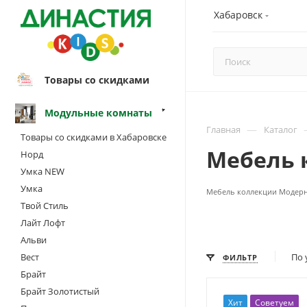
Хабаровск
Товары со скидками
Модульные комнаты
—
Главная
Каталог
Товары со скидками в Хабаровске
Мебель 
Норд
Умка NEW
Умка
Мебель коллекции Модерн 
Твой Стиль
Лайт Лофт
Альви
Вест
По 
ФИЛЬТР
Брайт
Брайт Золотистый
Хит
Советуем