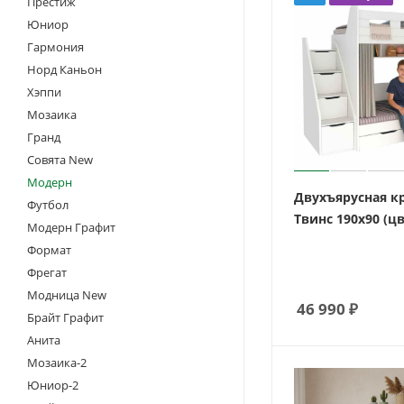
Престиж
Юниор
Гармония
Норд Каньон
Хэппи
Мозаика
Гранд
Совята New
Модерн
Двухъярусная к
Футбол
Твинс 190х90 (ц
Модерн Графит
Формат
Фрегат
Модница New
46 990
₽
Брайт Графит
Анита
Мозаика-2
Юниор-2