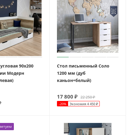
угловая 90х200
Стол письменный Соло
ии Модерн
1200 мм (дуб
левая)
каньон+белый)
17 800
₽
22 250
₽
₽
-
20
%
Экономия
4 450
₽
ветуем