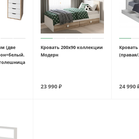
мм (две
Кровать 200х90 коллекции
Кровать
ьон+белый.
Модерн
(правая/
Столешница
23 990
₽
24 990