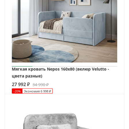
Мягкая кровать Nepos 160х80 (велюр Velutto -
цвета разные)
27 992
₽
34 990
₽
-
20
%
Экономия
6 998
₽