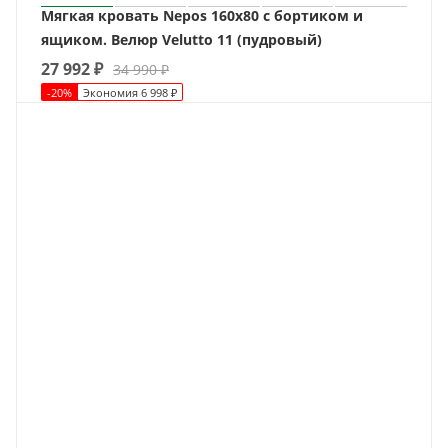
Мягкая кровать Nepos 160х80 с бортиком и
ящиком. Велюр Velutto 11 (пудровый)
27 992
₽
34 990
₽
-
20
%
Экономия
6 998
₽