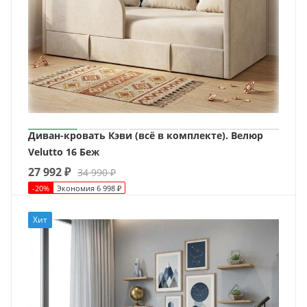
Диван-кровать Кэви (всё в комплекте). Велюр
Velutto 16 Беж
27 992
₽
34 990
₽
-
20
%
Экономия
6 998
₽
Хит