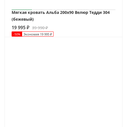
Мягкая кровать Альба 200х90 Велюр Тедди 304
(бежевый)
19 995
₽
39 990
₽
-
50
%
Экономия
19 995
₽