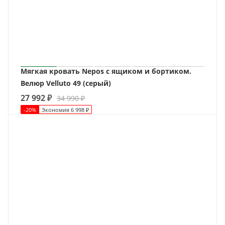
Мягкая кровать Nepos с ящиком и бортиком.
Велюр Velluto 49 (серый)
27 992
₽
34 990
₽
-
20
%
Экономия
6 998
₽