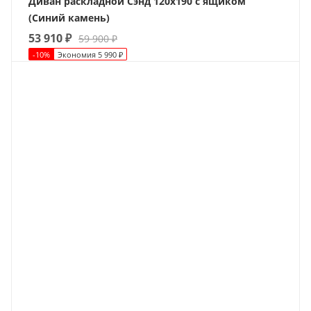
Диван раскладной Сэнд 120х190 с ящиком
(Синий камень)
53 910
₽
59 900
₽
-
10
%
Экономия
5 990
₽