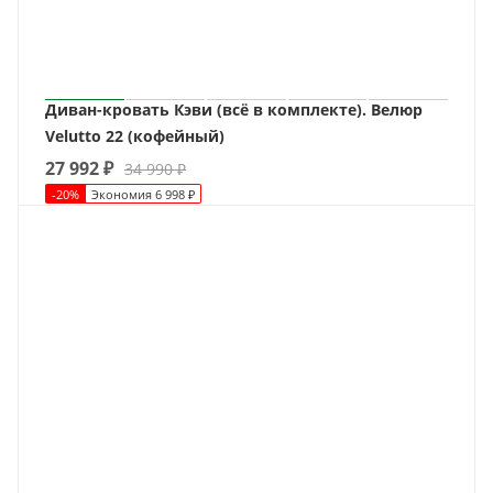
Диван-кровать Кэви (всё в комплекте). Велюр
Velutto 22 (кофейный)
27 992
₽
34 990
₽
-
20
%
Экономия
6 998
₽