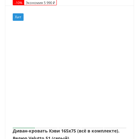
-
10
%
Экономия
5 990
₽
Хит
Диван-кровать Кэви 165х75 (всё в комплекте).
Велюр Velutto 51 (серый)