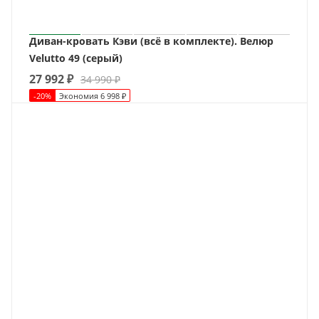
Диван-кровать Кэви (всё в комплекте). Велюр
Velutto 49 (серый)
27 992
₽
34 990
₽
-
20
%
Экономия
6 998
₽