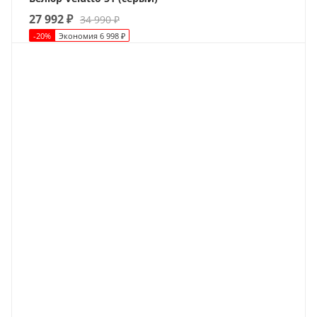
27 992
₽
34 990
₽
-
20
%
Экономия
6 998
₽