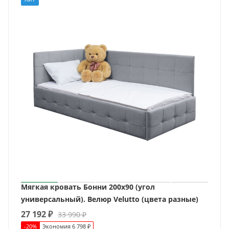
Мягкая кровать Бонни 200х90 (угол
универсальный). Велюр Velutto (цвета разные)
27 192
₽
33 990
₽
-
20
%
Экономия
6 798
₽