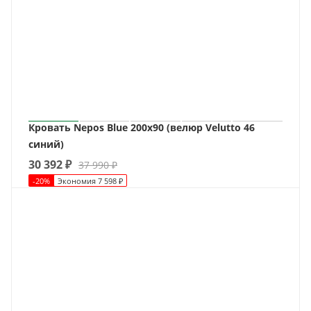
Кровать Nepos Blue 200х90 (велюр Velutto 46
синий)
30 392
₽
37 990
₽
-
20
%
Экономия
7 598
₽