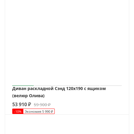
Диван раскладной Сэнд 120х190 с ящиком
(велюр Олива)
53 910
₽
59 900
₽
-
10
%
Экономия
5 990
₽