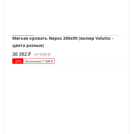
Мягкая кровать Nepos 200х90 (велюр Velutto -
цвета разные)
30 392
₽
37 990
₽
-
20
%
Экономия
7 598
₽