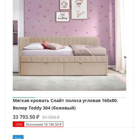
Мягкая кровать Слайт полоса угловая 160х80.
Велюр Teddy 304 (бежевый)
33 793.50
₽
51 990
₽
-
35
%
Экономия
18 196.50
₽
Хит