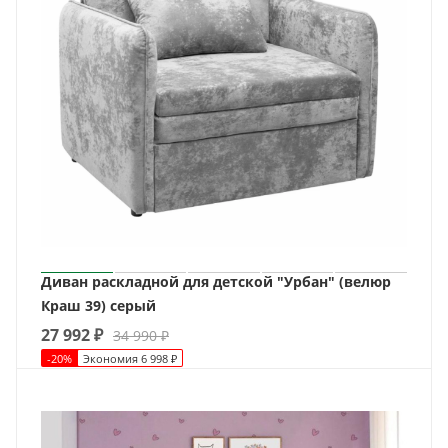
Диван раскладной для детской "Урбан" (велюр
Краш 39) серый
27 992
₽
34 990
₽
-
20
%
Экономия
6 998
₽