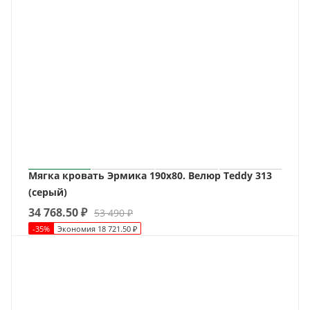
Мягка кровать Эрмика 190х80. Велюр Teddy 313
(серый)
34 768.50
₽
53 490
₽
-
35
%
Экономия
18 721.50
₽