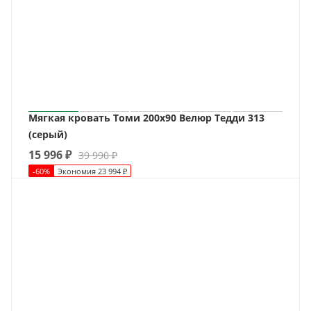
Мягкая кровать Томи 200х90 Велюр Тедди 313
(серый)
15 996
₽
39 990
₽
-
60
%
Экономия
23 994
₽