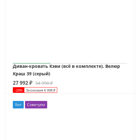
Диван-кровать Кэви (всё в комплекте). Велюр
Краш 39 (серый)
27 992
₽
34 990
₽
-
20
%
Экономия
6 998
₽
Хит
Советуем