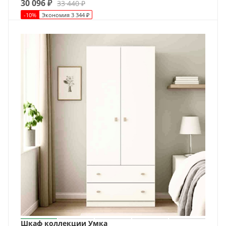
30 096
₽
33 440
₽
-
10
%
Экономия
3 344
₽
Шкаф коллекции Умка