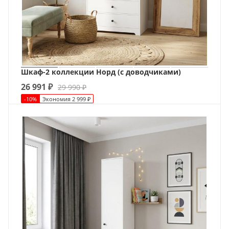
Шкаф-2 коллекции Норд (с доводчиками)
26 991
₽
29 990
₽
-
10
%
Экономия
2 999
₽