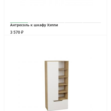
Антресоль к шкафу Хэппи
3 570
₽