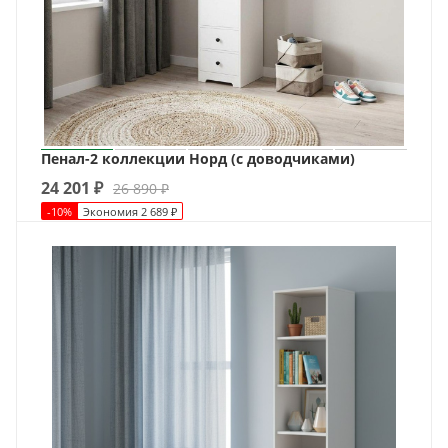
Пенал-2 коллекции Норд (с доводчиками)
24 201
₽
26 890
₽
-
10
%
Экономия
2 689
₽