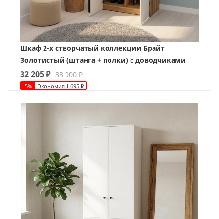
Шкаф 2-х створчатый коллекции Брайт
Золотистый (штанга + полки) с доводчиками
32 205
₽
33 900
₽
-
5
%
Экономия
1 695
₽