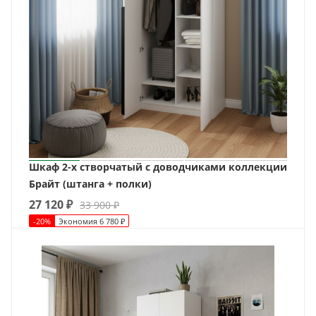
Шкаф 2-х створчатый с доводчиками коллекции
Брайт (штанга + полки)
27 120
₽
33 900
₽
-
20
%
Экономия
6 780
₽