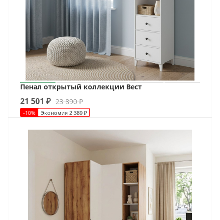
Пенал открытый коллекции Вест
21 501
₽
23 890
₽
-
10
%
Экономия
2 389
₽