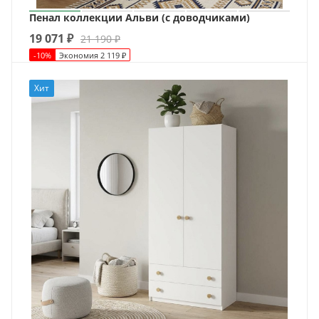
Пенал коллекции Альви (с доводчиками)
19 071
₽
21 190
₽
-
10
%
Экономия
2 119
₽
Хит