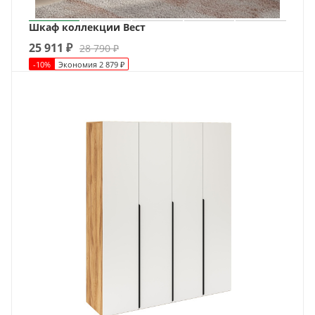
Шкаф коллекции Вест
25 911
₽
28 790
₽
-
10
%
Экономия
2 879
₽