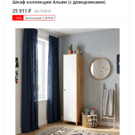
Шкаф коллекции Альви (с доводчиками)
25 911
₽
28 790
₽
-
10
%
Экономия
2 879
₽