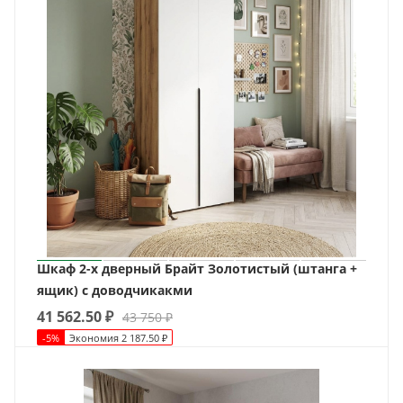
Шкаф 2-х дверный Брайт Золотистый (штанга +
ящик) с доводчикакми
41 562.50
₽
43 750
₽
-
5
%
Экономия
2 187.50
₽