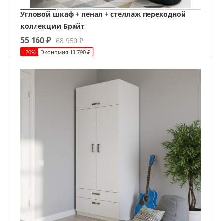
Угловой шкаф + пенал + стеллаж переходной
коллекции Брайт
55 160
₽
68 950
₽
-
20
%
Экономия
13 790
₽