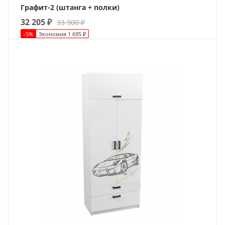
Графит-2 (штанга + полки)
32 205
₽
33 900
₽
-
5
%
Экономия
1 695
₽