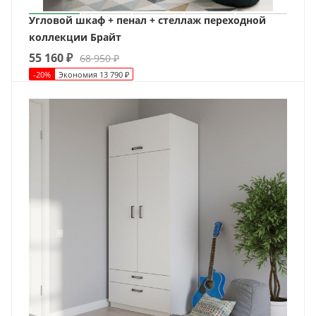
Угловой шкаф + пенал + стеллаж переходной
коллекции Брайт
55 160
₽
68 950
₽
-
20
%
Экономия
13 790
₽