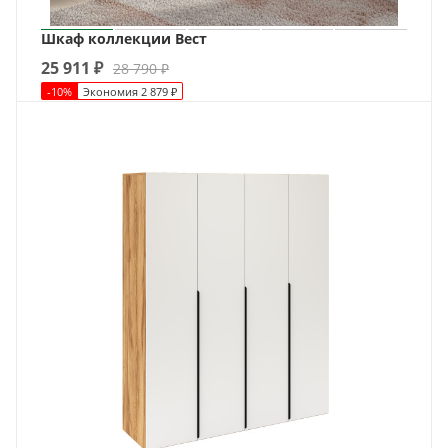
Шкаф коллекции Вест
25 911
₽
28 790
₽
-
10
%
Экономия
2 879
₽