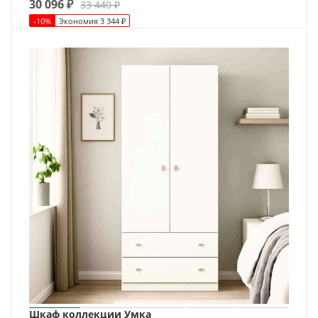
30 096
₽
33 440
₽
-
10
%
Экономия
3 344
₽
Шкаф коллекции Умка