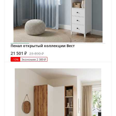
Пенал открытый коллекции Вест
21 501
₽
23 890
₽
-
10
%
Экономия
2 389
₽