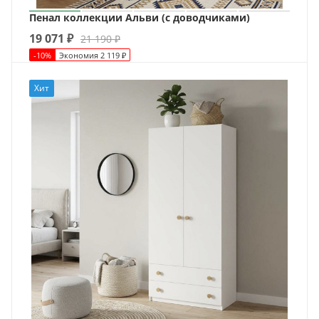
Пенал коллекции Альви (с доводчиками)
19 071
₽
21 190
₽
-
10
%
Экономия
2 119
₽
Хит