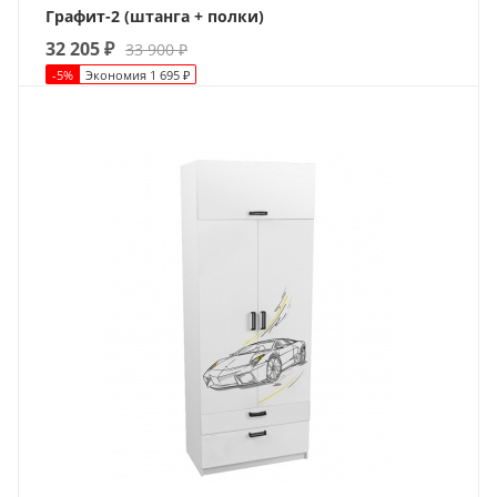
Графит-2 (штанга + полки)
32 205
₽
33 900
₽
-
5
%
Экономия
1 695
₽