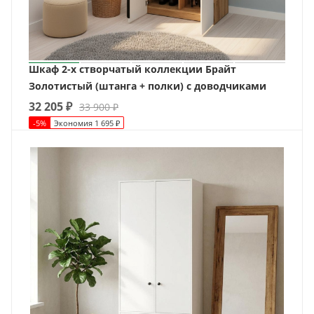
Шкаф 2-х створчатый коллекции Брайт
Золотистый (штанга + полки) с доводчиками
32 205
₽
33 900
₽
-
5
%
Экономия
1 695
₽