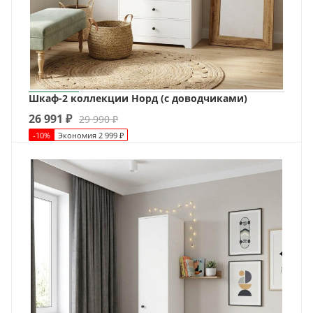
Шкаф-2 коллекции Норд (с доводчиками)
26 991
₽
29 990
₽
-
10
%
Экономия
2 999
₽