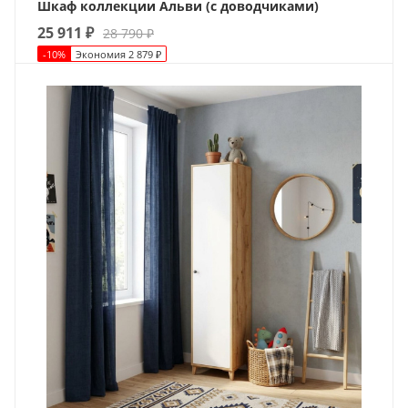
Шкаф коллекции Альви (с доводчиками)
25 911
₽
28 790
₽
-
10
%
Экономия
2 879
₽