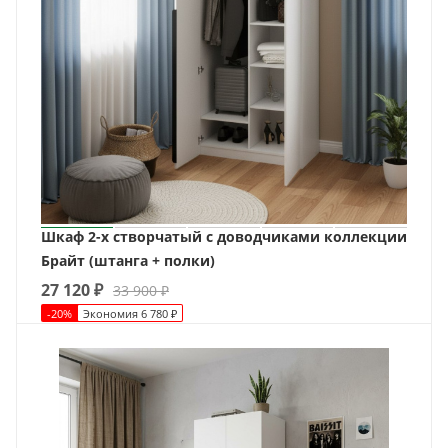
Шкаф 2-х створчатый с доводчиками коллекции
Брайт (штанга + полки)
27 120
₽
33 900
₽
-
20
%
Экономия
6 780
₽