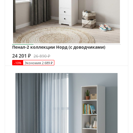
Пенал-2 коллекции Норд (с доводчиками)
24 201
₽
26 890
₽
-
10
%
Экономия
2 689
₽