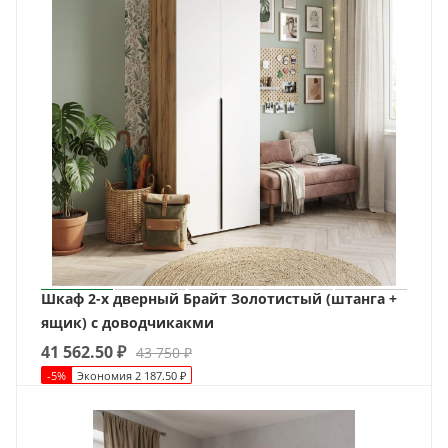
Шкаф 2-х дверный Брайт Золотистый (штанга +
ящик) с доводчикакми
41 562.50
₽
43 750
₽
-
5
%
Экономия
2 187.50
₽