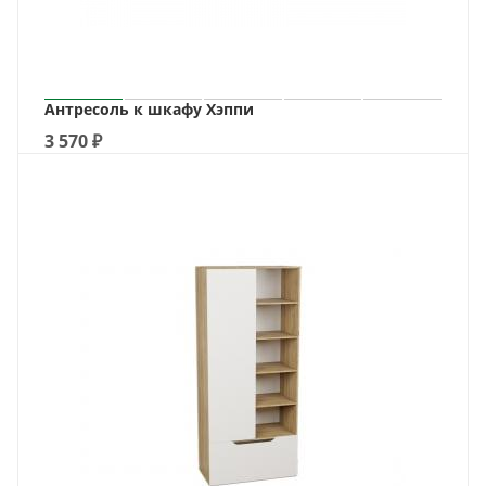
Антресоль к шкафу Хэппи
3 570
₽