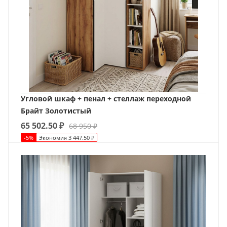
Угловой шкаф + пенал + стеллаж переходной
Брайт Золотистый
65 502.50
₽
68 950
₽
-
5
%
Экономия
3 447.50
₽