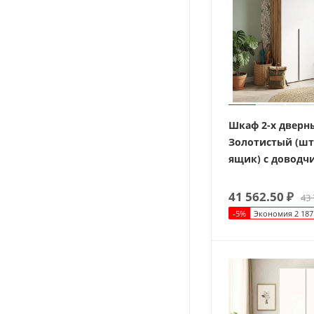
Шкаф 2-х дверн
Золотистый (шт
ящик) с доводч
41 562.50
₽
43 
-
5
%
Экономия
2 187