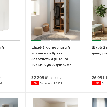
ый
Шкаф 2-х створчатый
Шкаф-2 
йт
коллекции Брайт
доводчи
Золотистый (штанга +
полки) с доводчиками
32 205
₽
26 991
₽
33 900
₽
₽
-
5
%
Экономия
1 695
₽
-
10
%
Эко