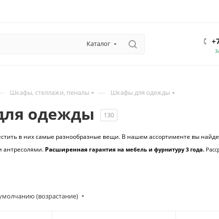
+
Каталог
З
—
—
Шкафы, стеллажи, пеналы
Шкафы для одежды
для одежды
130
стить в них самые разнообразные вещи. В нашем ассортименте вы найд
 антресолями.
Расширенная г
арантия на мебель и фурнитуру 3 года.
Расс
умолчанию (возрастание)