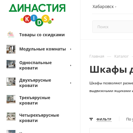
Хабаровск
Товары со скидками
Модульные комнаты
—
Главная
Каталог
Односпальные
Шкафы 
кровати
Двухъярусные
Шкафы позволяют разме
кровати
выдвижными ящиками и
Трехъярусные
кровати
Четырехъярусные
По 
ФИЛЬТР
кровати