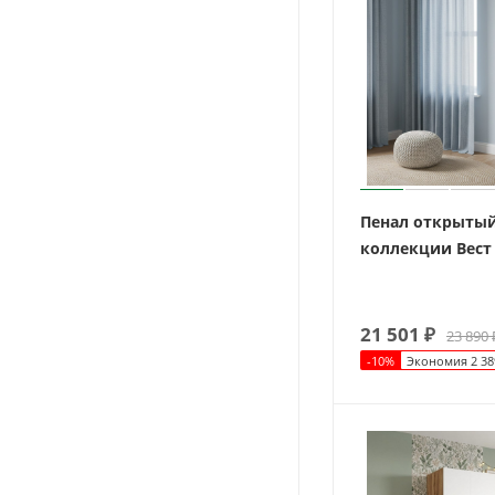
Пенал открыты
коллекции Вест
21 501
₽
23 890
-
10
%
Экономия
2 38