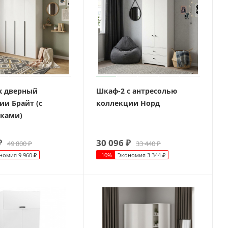
х дверный
Шкаф-2 с антресолью
ии Брайт (с
коллекции Норд
ками)
₽
30 096
₽
49 800
₽
33 440
₽
номия
9 960
₽
-
10
%
Экономия
3 344
₽