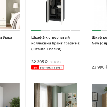
и Умка
Шкаф 2-х створчатый
Шкаф ко
коллекции Брайт Графит-2
New (с 
(штанга + полки)
32 205
₽
33 900
₽
23 990
-
5
%
Экономия
1 695
₽