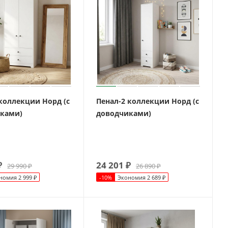
коллекции Норд (с
Пенал-2 коллекции Норд (с
ками)
доводчиками)
₽
24 201
₽
29 990
₽
26 890
₽
номия
2 999
₽
-
10
%
Экономия
2 689
₽