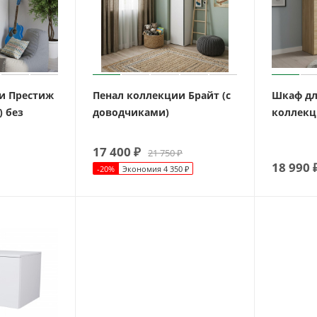
и Престиж
Пенал коллекции Брайт (с
Шкаф дл
) без
доводчиками)
коллекц
17 400
₽
21 750
₽
18 990
-
20
%
Экономия
4 350
₽