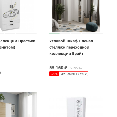
ллекции Престиж
Угловой шкаф + пенал +
принтом)
стеллаж переходной
коллекции Брайт
55 160
₽
68 950
₽
₽
-
20
%
Экономия
13 790
₽