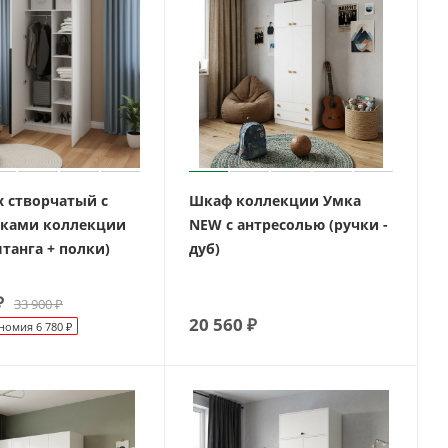
х створчатый с
Шкаф коллекции Умка
ками коллекции
NEW с антресолью (ручки -
танга + полки)
дуб)
₽
33 900
₽
20 560
₽
номия
6 780
₽