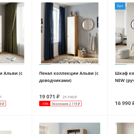
Хит
 Альви (с
Пенал коллекции Альви (с
Шкаф ко
доводчиками)
NEW (руч
19 071
₽
₽
21 190
₽
16 990
9
₽
-
10
%
Экономия
2 119
₽