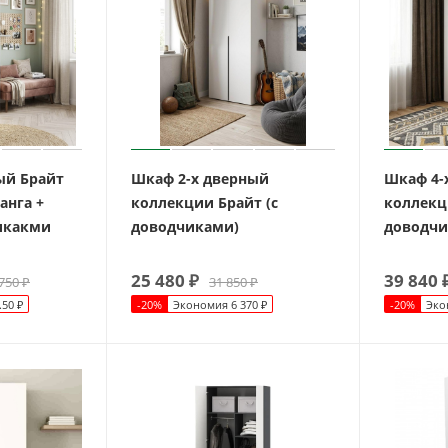
ый Брайт
Шкаф 2-х дверный
Шкаф 4-
анга +
коллекции Брайт (с
коллекц
икакми
доводчиками)
доводчи
25 480
₽
39 840
750
₽
31 850
₽
.50
₽
-
20
%
Экономия
6 370
₽
-
20
%
Эко