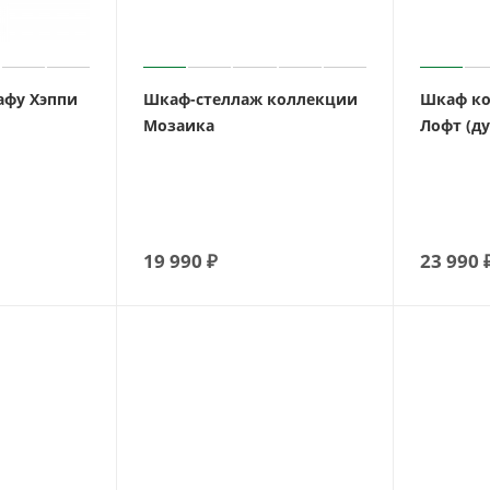
афу Хэппи
Шкаф-стеллаж коллекции
Шкаф ко
Мозаика
Лофт (ду
19 990
₽
23 990