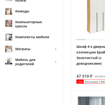
полки
Комоды
Компьютерные
кресла
Комплекты мебели
Шкаф 4-х дверн
Матрасы
коллекции Бра
Золотистый (с
Мебель для
доводчиками)
родителей
47 310
₽
49 800
-
5
%
Экономия
2 490