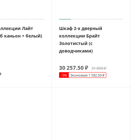
ллекции Лайт
Шкаф 2-х дверный
б каньон + белый)
коллекции Брайт
Золотистый (с
доводчиками)
30 257.50
₽
31 850
₽
₽
-
5
%
Экономия
1 592.50
₽