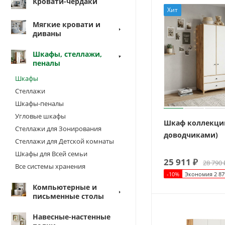
Кровати-чердаки
Хит
Мягкие кровати и
диваны
Шкафы, стеллажи,
пеналы
Шкафы
Стеллажи
Шкафы-пеналы
Угловые шкафы
Шкаф коллекции
Стеллажи для Зонирования
доводчиками)
Стеллажи для Детской комнаты
Шкафы для Всей семьи
25 911
₽
28 790
Все системы хранения
-
10
%
Экономия
2 87
Компьютерные и
письменные столы
Навесные-настенные