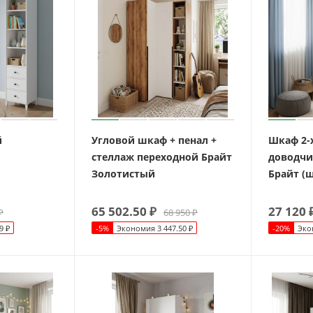
й
Угловой шкаф + пенал +
Шкаф 2-
стеллаж переходной Брайт
доводчи
Золотистый
Брайт (ш
65 502.50
₽
27 120
₽
68 950
₽
9
₽
-
5
%
Экономия
3 447.50
₽
-
20
%
Эко