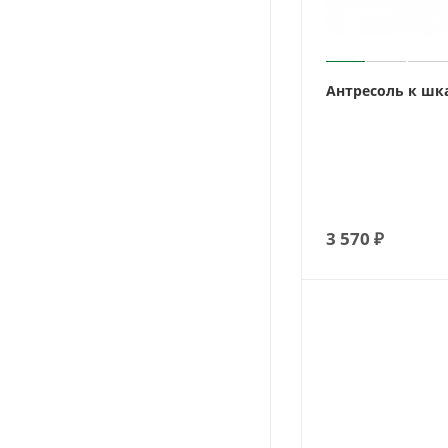
Антресоль к шк
3 570
₽