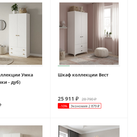
ллекции Умка
Шкаф коллекции Вест
ки - дуб)
25 911
₽
28 790
₽
₽
-
10
%
Экономия
2 879
₽