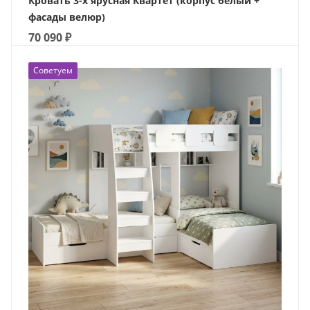
Кровать 3-х ярусная Квартет (корпус белый +
фасады велюр)
70 090
₽
Советуем