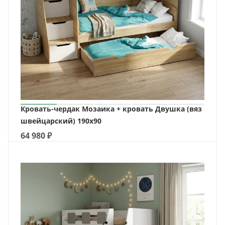
Кровать-чердак Мозаика + кровать Двушка (вяз
швейцарский) 190х90
64 980
₽