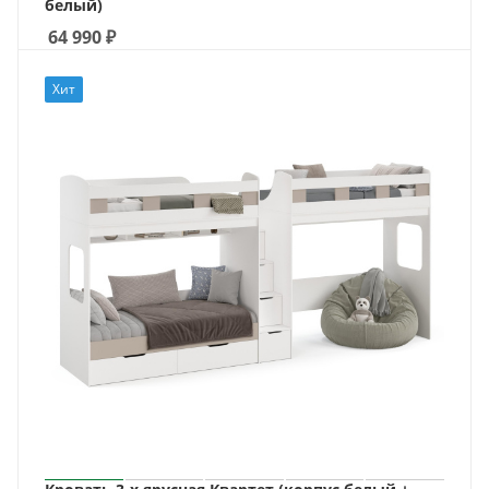
белый)
64 990
₽
Хит