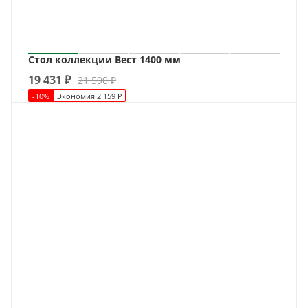
Стол коллекции Вест 1400 мм
19 431
₽
21 590
₽
-
10
%
Экономия
2 159
₽