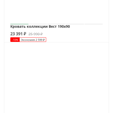
Кровать коллекции Вест 190х90
23 391
₽
25 990
₽
-
10
%
Экономия
2 599
₽