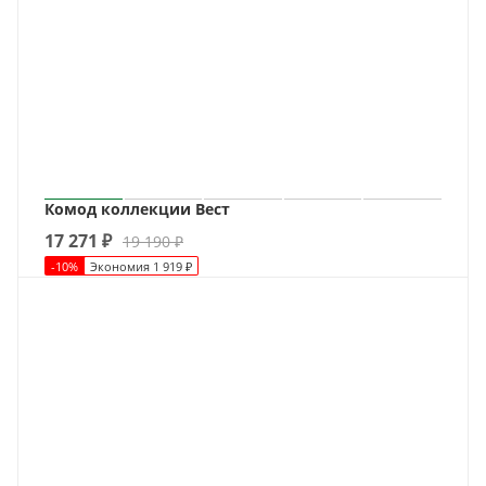
Комод коллекции Вест
17 271
₽
19 190
₽
-
10
%
Экономия
1 919
₽