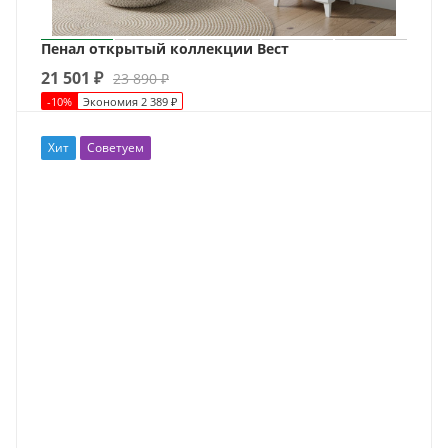
Пенал открытый коллекции Вест
21 501
₽
23 890
₽
-
10
%
Экономия
2 389
₽
Хит
Советуем