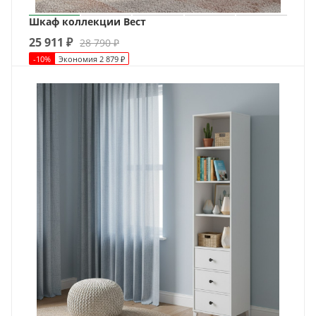
Шкаф коллекции Вест
25 911
₽
28 790
₽
-
10
%
Экономия
2 879
₽