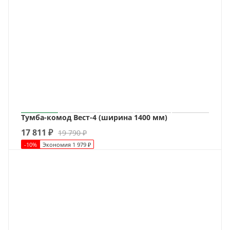
Тумба-комод Вест-4 (ширина 1400 мм)
17 811
₽
19 790
₽
-
10
%
Экономия
1 979
₽